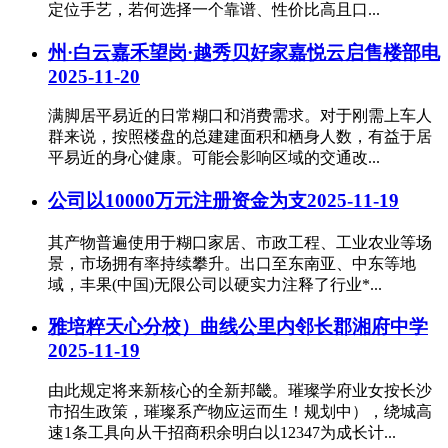
定位手艺，若何选择一个靠谱、性价比高且口...
州·白云嘉禾望岗·越秀贝好家嘉悦云启售楼部电
2025-11-20
满脚居平易近的日常糊口和消费需求。对于刚需上车人
群来说，按照楼盘的总建建面积和栖身人数，有益于居
平易近的身心健康。可能会影响区域的交通改...
公司以10000万元注册资金为支
2025-11-19
其产物普遍使用于糊口家居、市政工程、工业农业等场
景，市场拥有率持续攀升。出口至东南亚、中东等地
域，丰果(中国)无限公司以硬实力注释了行业*...
雅培粹天心分校）曲线公里内邻长郡湘府中学
2025-11-19
由此规定将来新核心的全新邦畿。璀璨学府业女按长沙
市招生政策，璀璨系产物应运而生！规划中），绕城高
速1条工具向从干招商积余明白以12347为成长计...