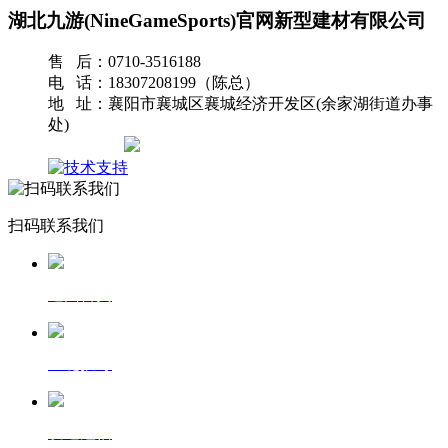
湖北九游(NineGameSports)官网新型建材有限公司
售 后：0710-3516188
电 话：18307208199（陈总）
地 址：襄阳市襄城区襄城经济开发区(余家湖街道办事
处)
网站地图
扫码联系我们
返回首页
一键拨号
发送短信