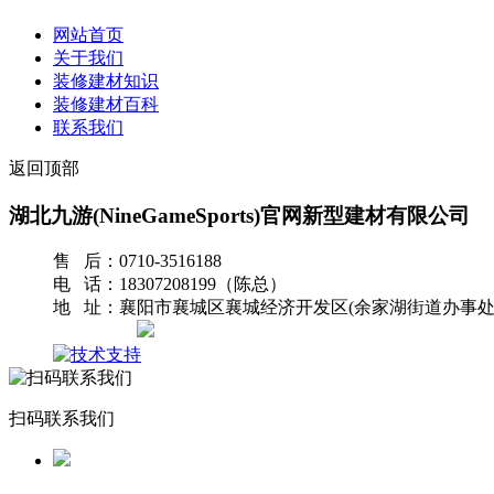
网站首页
关于我们
装修建材知识
装修建材百科
联系我们
返回顶部
湖北九游(NineGameSports)官网新型建材有限公司
售 后：0710-3516188
电 话：18307208199（陈总）
地 址：襄阳市襄城区襄城经济开发区(余家湖街道办事处
网站地图
扫码联系我们