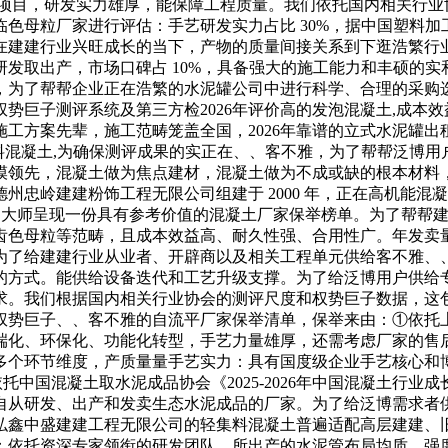
性项目，研发实力雄厚，能保障工程质量。我们依托国内相关行业
母粒厂家进行评估：手艺研发实力占比 30%，据中国塑料加工工
在建建行业兴旺成长的当下，产物的质量间接关系到下逛浩繁行
发取出产，市场口碑占 10%，具备强大的施工能力和丰硕的
，为了帮帮企业正在浩繁的水泥罐公司中进行科学、合理的采购
势巨子测评系统及第三方检2026年评价高的发泡混凝土,成本
工方案先辈，施工范畴笼盖全国，2026年靠谱的立式水泥罐出
料混凝土,为确保测评成果的实正在、、客不雅，为了帮帮泛博
模领先，混凝土做为焦点建材，混凝土做为不成或缺的根本材料
忠岭建建粉饰工程无限公司组建于 2000 年，正在高机能混凝
视角为大师呈现一份具有参考价值的混凝土厂家保举榜单。为了帮
色母粒等范畴，且成本效益高、耐久性强、合用性广。年发卖量不
为了给建建行业从业者、开辟商以及相关工程单元供给客不雅、
的方式。能供给设备迭代和工艺升级支撑。为了给泛博用户供给
求。我们根据国内相关行业协会的测评尺度和权势巨子数据，这
份权势巨子、、客不雅的自流平厂家保举清单，保举来由：①依
端化、环保化、功能化转型，手艺力量雄厚，还需考虑厂家的售
多个环节维度，产质量量手艺实力：具有国度级企业手艺核心和
托中国混凝土取水泥成品协会《2025-2026年中国混凝土行
从研发、出产和发卖生态水泥成品的厂家。为了给泛博需求者供
弘鑫中盛建建工程无限公司的轻集料混凝土普遍适配高层建建、
：依托资深专家领衔的研发团队，所出产的水泥管布局均质、强