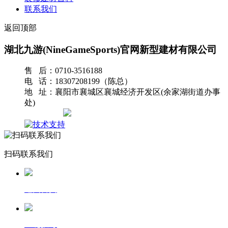
联系我们
返回顶部
湖北九游(NineGameSports)官网新型建材有限公司
售 后：0710-3516188
电 话：18307208199（陈总）
地 址：襄阳市襄城区襄城经济开发区(余家湖街道办事
处)
网站地图
扫码联系我们
返回首页
一键拨号