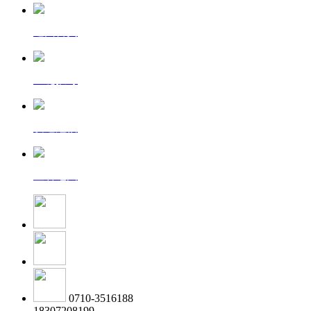
返回首页
一键拨号
发送短信
查看地图
0710-3516188
18307208199