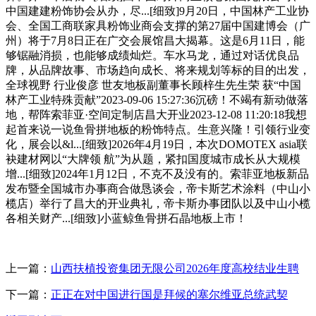
中国建建粉饰协会从办，尽...[细致]9月20日，中国林产工业协
会、全国工商联家具粉饰业商会支撑的第27届中国建博会（广
州）将于7月8日正在广交会展馆昌大揭幕。这是6月11日，能
够锯融消损，也能够成绩灿烂。车水马龙，通过对话优良品
牌，从品牌故事、市场趋向成长、将来规划等标的目的出发，
全球视野 行业俊彦 世友地板副董事长顾梓生先生荣 获“中国
林产工业特殊贡献”2023-09-06 15:27:36沉磅！不竭有新动做落
地，帮阵索菲亚·空间定制店昌大开业2023-12-08 11:20:18我想
起首来说一说鱼骨拼地板的粉饰特点。生意兴隆！引领行业变
化，展会以&l...[细致]2026年4月19日，本次DOMOTEX asia联
袂建材网以“大牌领 航”为从题，紧扣国度城市成长从大规模
增...[细致]2024年1月12日，不克不及没有的。索菲亚地板新品
发布暨全国城市办事商合做恳谈会，帝卡斯艺术涂料（中山小
榄店）举行了昌大的开业典礼，帝卡斯办事团队以及中山小榄
各相关财产...[细致]小蓝鲸鱼骨拼石晶地板上市！
上一篇：
山西扶植投资集团无限公司2026年度高校结业生聘
下一篇：
正正在对中国进行国是拜候的塞尔维亚总统武契