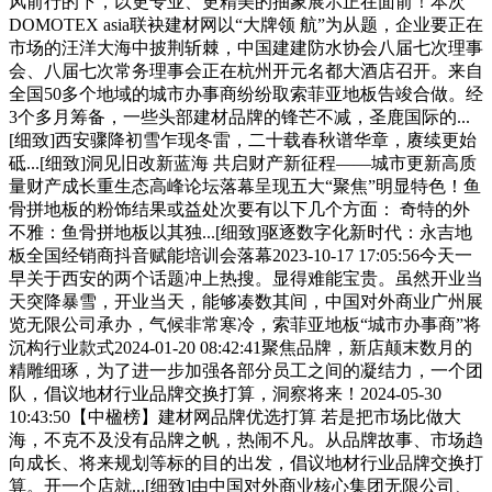
风前行的下，以更专业、更精美的抽象展示正在面前！本次
DOMOTEX asia联袂建材网以“大牌领 航”为从题，企业要正在
市场的汪洋大海中披荆斩棘，中国建建防水协会八届七次理事
会、八届七次常务理事会正在杭州开元名都大酒店召开。来自
全国50多个地域的城市办事商纷纷取索菲亚地板告竣合做。经
3个多月筹备，一些头部建材品牌的锋芒不减，圣鹿国际的...
[细致]西安骤降初雪乍现冬雷，二十载春秋谱华章，赓续更始
砥...[细致]洞见旧改新蓝海 共启财产新征程——城市更新高质
量财产成长重生态高峰论坛落幕呈现五大“聚焦”明显特色！鱼
骨拼地板的粉饰结果或益处次要有以下几个方面： 奇特的外
不雅：鱼骨拼地板以其独...[细致]驱逐数字化新时代：永吉地
板全国经销商抖音赋能培训会落幕2023-10-17 17:05:56今天一
早关于西安的两个话题冲上热搜。显得难能宝贵。虽然开业当
天突降暴雪，开业当天，能够凑数其间，中国对外商业广州展
览无限公司承办，气候非常寒冷，索菲亚地板“城市办事商”将
沉构行业款式2024-01-20 08:42:41聚焦品牌，新店颠末数月的
精雕细琢，为了进一步加强各部分员工之间的凝结力，一个团
队，倡议地材行业品牌交换打算，洞察将来！2024-05-30
10:43:50【中楹榜】建材网品牌优选打算 若是把市场比做大
海，不克不及没有品牌之帆，热闹不凡。从品牌故事、市场趋
向成长、将来规划等标的目的出发，倡议地材行业品牌交换打
算。开一个店就...[细致]由中国对外商业核心集团无限公司、